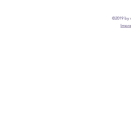
©2019 by
Impr