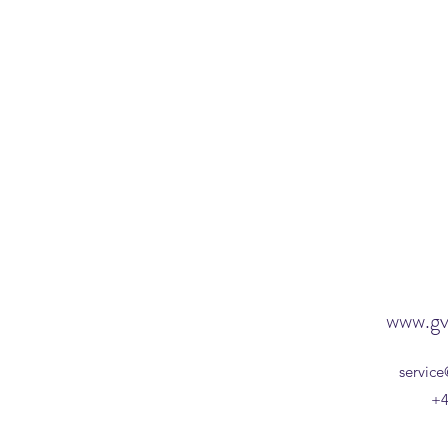
www.gv
service
+4